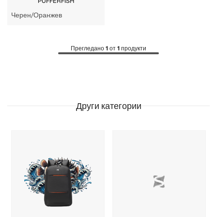
PUFFERFISH
Черен/Оранжев
Прегледано
1
от
1
продукти
Други категории