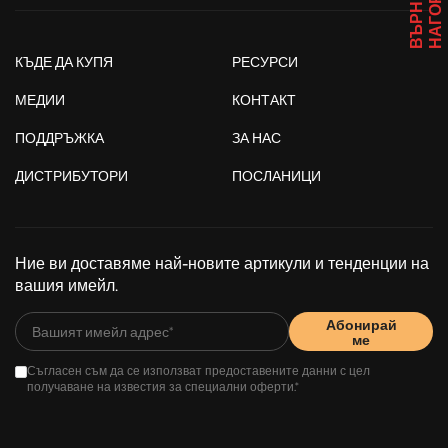
В
Ъ
Р
Н
И
С
Е
Н
А
Г
О
Р
Е
КЪДЕ ДА КУПЯ
РЕСУРСИ
МЕДИИ
КОНТАКТ
ПОДДРЪЖКА
ЗА НАС
ДИСТРИБУТОРИ
ПОСЛАНИЦИ
Ние ви доставяме най-новите артикули и тенденции на
вашия имейл.
Абонирай
ме
Съгласен съм да се използват предоставените данни с цел
получаване на известия за специални оферти.*