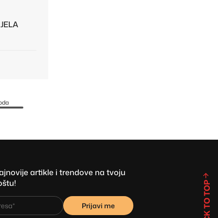
JELA
oda
novije artikle i trendove na tvoju
oštu!
BACK TO TOP
Prijavi me