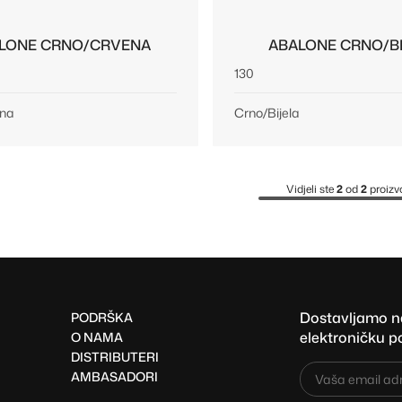
LONE CRNO/CRVENA
ABALONE CRNO/BI
130
ena
Crno/Bijela
Vidjeli ste
2
od
2
proizv
Dostavljamo naj
PODRŠKA
elektroničku p
O NAMA
DISTRIBUTERI
AMBASADORI