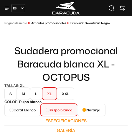
Página de inicio
Artículos promocionales
Baracuda Sweatshirt Negro
Sudadera promocional
Baracuda blanca XL -
OCTOPUS
TALLAS:
XL
S
M
L
XL
XXL
COLOR:
Pulpo blanco
Coral Blanco
Pulpo blanco
Naranja
ESPECIFICACIONES
GALERÍA