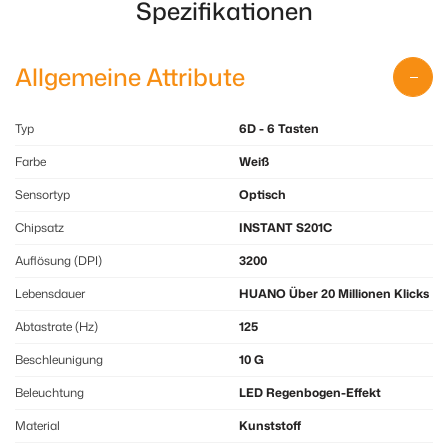
Spezifikationen
Allgemeine Attribute
Typ
6D - 6 Tasten
Farbe
Weiß
Sensortyp
Optisch
Chipsatz
INSTANT S201C
Auflösung (DPI)
3200
Lebensdauer
HUANO Über 20 Millionen Klicks
Abtastrate (Hz)
125
Beschleunigung
10 G
Beleuchtung
LED Regenbogen-Effekt
Material
Kunststoff