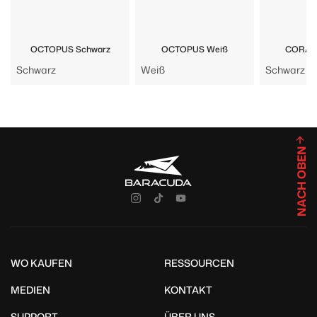
OCTOPUS Schwarz
OCTOPUS Weiß
CORAL 
Schwarz
Weiß
Schwarz
NACH OBEN
WO KAUFEN
RESSOURCEN
MEDIEN
KONTAKT
SUPPORT
ÜBER UNS