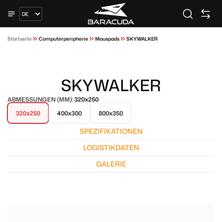
Startseite
Computerperipherie
Mauspads
SKYWALKER
SKYWALKER
ABMESSUNGEN (MM):
320x250
320x250
400x300
800x350
SPEZIFIKATIONEN
LOGISTIKDATEN
GALERIE