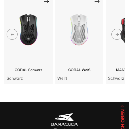
CORAL Schwarz
CORAL Weiß
MANTA 
Schwarz
Weiß
Schwarz
NACH OBEN