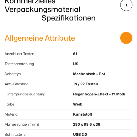
Kommerzielles
Verpackungsmaterial
Spezifikationen
Allgemeine Attribute
Anzahl der Tasten
61
Tastenanordnung
US
Schalttyp
Mechanisch - Rot
Anti-Ghosting
Ja / 22 Tasten
Hintergrundbeleuchtung
Regenbogen-Effekt - 17 Modi
Farbe
Weiß
Material
Kunststoff
Abmessungen (mm)
290 x 99.5 x 36
Schnittstelle
USB 2.0