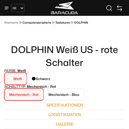
Startseite
Computerperipherie
Tastaturen
DOLPHIN
DOLPHIN Weiß US - rote
Schalter
FARBE:
Weiß
Weiß
Schwarz
SCHALTTYP:
Mechanisch - Rot
Mechanisch - Rot
Mechanisch - Blau
SPEZIFIKATIONEN
LOGISTIKDATEN
GALERIE