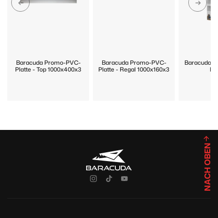
Baracuda Promo-PVC-
Baracuda Promo-PVC-
Baracuda P
Platte - Top 1000x400x3
Platte - Regal 1000x160x3
Di
NACH OBEN