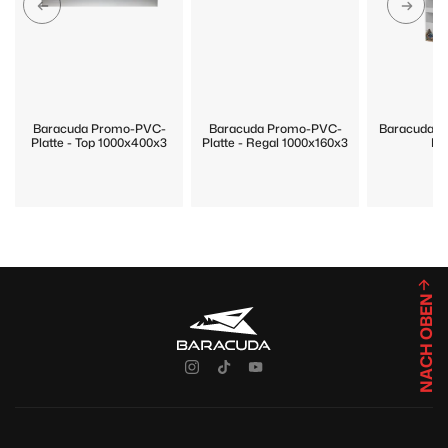
Baracuda Promo-PVC-
Baracuda Promo-PVC-
Baracuda P
Platte - Top 1000x400x3
Platte - Regal 1000x160x3
Di
NACH OBEN