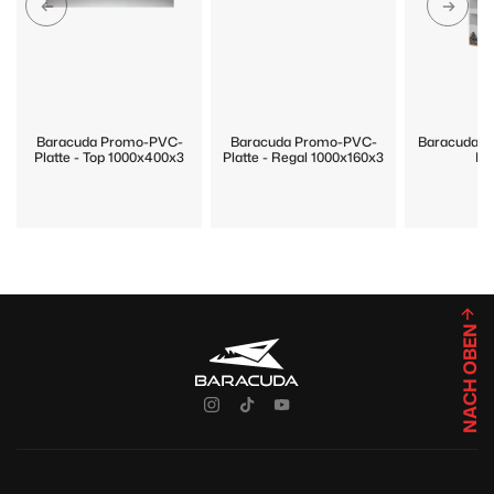
Baracuda Promo-PVC-
Baracuda Promo-PVC-
Baracuda P
Platte - Top 1000x400x3
Platte - Regal 1000x160x3
Di
NACH OBEN