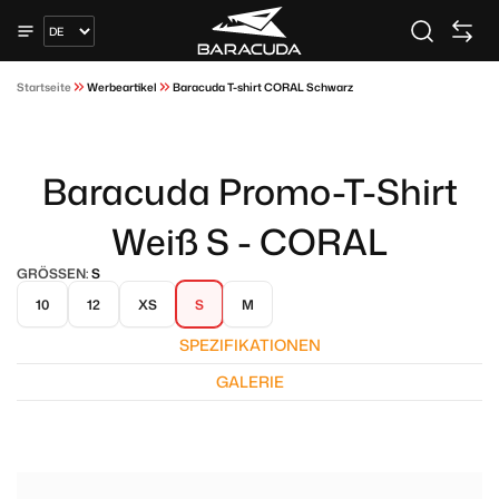
Startseite
Werbeartikel
Baracuda T-shirt CORAL Schwarz
Baracuda Promo-T-Shirt
Weiß S - CORAL
GRÖSSEN:
S
10
12
XS
S
M
SPEZIFIKATIONEN
GALERIE