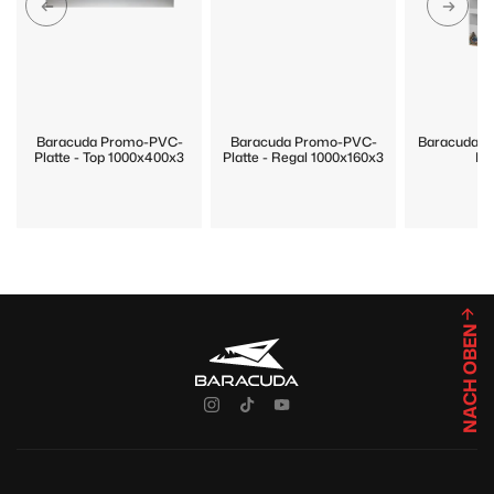
Baracuda Promo-PVC-
Baracuda Promo-PVC-
Baracuda P
Platte - Top 1000x400x3
Platte - Regal 1000x160x3
Di
NACH OBEN