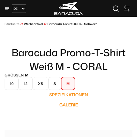
Startseite
Werbeartikel
Baracuda T-shirt CORAL Schwarz
Baracuda Promo-T-Shirt
Weiß M - CORAL
GRÖSSEN:
M
10
12
XS
S
M
SPEZIFIKATIONEN
GALERIE