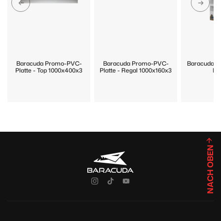
Baracuda Promo-PVC-
Baracuda Promo-PVC-
Baracuda P
Platte - Top 1000x400x3
Platte - Regal 1000x160x3
Di
NACH OBEN