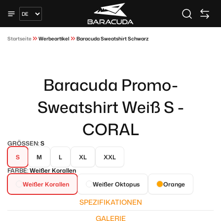
Startseite
Werbeartikel
Baracuda Sweatshirt Schwarz
Baracuda Promo-
Sweatshirt Weiß S -
CORAL
GRÖSSEN:
S
S
M
L
XL
XXL
FARBE:
Weißer Korallen
Weißer Korallen
Weißer Oktopus
Orange
SPEZIFIKATIONEN
GALERIE